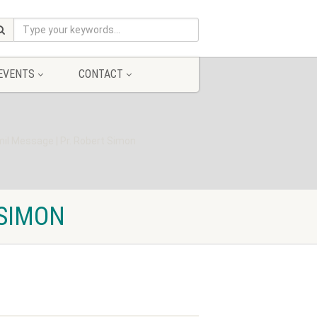
EVENTS
CONTACT
amil Message | Pr. Robert Simon
 SIMON