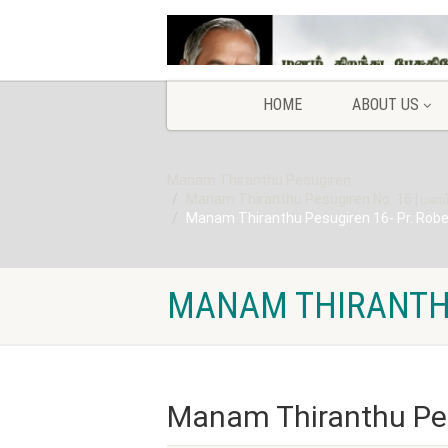
HOME
ABOUT US
Manam Thiranthu Pesugiren
Manam Thiranthu Pesugiren No. 16 | மனம் த
Manam Thiranthu Pesugiren 16- Pr. Rob
MANAM THIRANTHU
Manam Thiranthu Pes