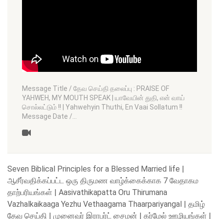
Message Title / தேவ செய்தி தலைப்பு : PRAISE OF
YAHWEH, MY MOUTH SPEAK | யாவேயின் துதி, என் வாய்
சொல்லட்டும் !! | Yahwehyin Thuthi, En Vaai Sollatum !!
Message Date /…
Seven Biblical Principles for a Blessed Married life |
ஆசீர்வதிக்கப்பட்ட ஒரு திருமண வாழ்க்கைக்காக 7 வேதாகம
தாற்பரியங்கள் | Aasivathikapatta Oru Thirumana
Vazhalkaikaaga Yezhu Vethaagama Thaarpariyangal | தமிழ்
தேவ செய்தி | முனைவர் இராபர்ட் சைமன் | கர்மேல் ஊழியங்கள் |