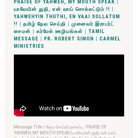
PRAISE OF YAHWEH, MY MOUTH SPEAK |
யாவேயின் துதி, என் வாய் சொல்லட்டும் !! |
YAHWEHYIN THUTHI, EN VAAI SOLLATUM
!! | தமிழ் தேவ செய்தி | முனைவர் இராபர்ட்
சைமன் | கர்மேல் ஊழியங்கள் | TAMIL
MESSAGE | PR. ROBERT SIMON | CARMEL
MINISTRIES
Message Title / தேவ செய்தி தலைப்பு : PRAISE OF
YAHWEH, MY MOUTH SPEAK | யாவேயின் துதி, என் வாய்