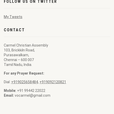
FOLLOW US ON TWITTER
My Tweets
CONTACT
Carmel Christian Assembly
103, Brickkiln Road,
Purasawalkam,
Chennai – 600 007
Tamil Nadu, India.
For any Prayer Request:
Dial :
+919025658484
,
+919092120821
Mobile:
+91 99442 22022
Email:
vocarmel@gmail.com