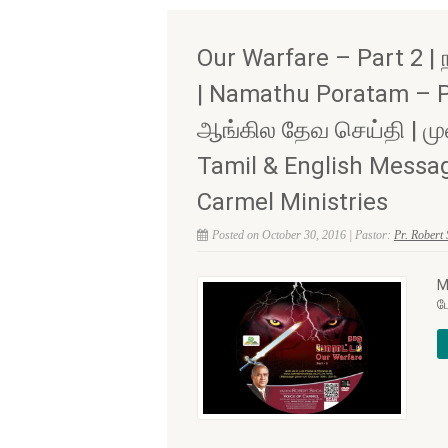
Our Warfare – Part 2 | 
| Namathu Poratam – Pa
ஆங்கில தேவ செய்தி | மு
Tamil & English Messag
Carmel Ministries
Posted on October 30, 2016 | Pastor:
Pr. Robert
M
ப