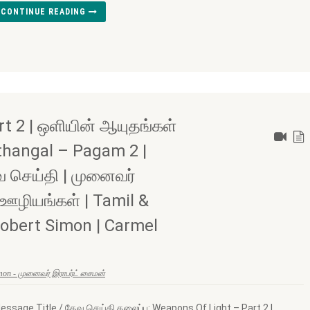
CONTINUE READING
t 2 | ஒளியின் ஆயுதங்கள்
uthangal – Pagam 2 |
வ செய்தி | முனைவர்
் ஊழியங்கள் | Tamil &
Robert Simon | Carmel
imon - முனைவர் இராபர்ட் சைமன்
essage Title / தேவ செய்தி தலைப்பு: Weapons Of Light – Part 2 |