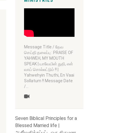
MINISTRIES
Message Title / தேவ
செய்தி தலைப்பு : PRAISE OF
YAHWEH, MY MOUTH
SPEAK | யாவேயின் துதி, என்
வாய் சொல்லட்டும் !! |
Yahwehyin Thuthi, En Vaai
Sollatum !! Message Date
/…
Seven Biblical Principles for a
Blessed Married life |
ஆசீர்வதிக்கப்பட்ட ஒரு திருமண