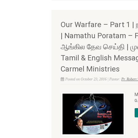
Our Warfare – Part 1 | 
| Namathu Poratam – Pa
ஆங்கில தேவ செய்தி | மு
Tamil & English Messag
Carmel Ministries
Posted on October 23, 2016 | Pastor:
Pr. Robert
M
ப