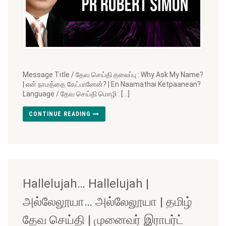
Message Title / தேவ செய்தி தலைப்பு : Why Ask My Name?
| என் நாமத்தை கேட்பானேன்? | En Naamathai Ketpaanean?
Language / தேவ செய்தி மொழி : […]
CONTINUE READING
Hallelujah… Hallelujah |
அல்லேலூயா… அல்லேலூயா | தமிழ்
தேவ செய்தி | முனைவர் இராபர்ட்