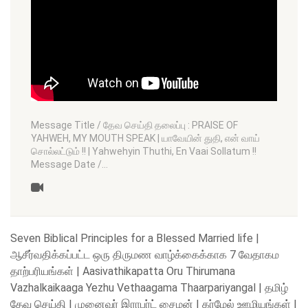
Message Title / தேவ செய்தி தலைப்பு : PRAISE OF
YAHWEH, MY MOUTH SPEAK | யாவேயின் துதி, என் வாய்
சொல்லட்டும் !! | Yahwehyin Thuthi, En Vaai Sollatum !!
Message Date /…
Seven Biblical Principles for a Blessed Married life |
ஆசீர்வதிக்கப்பட்ட ஒரு திருமண வாழ்க்கைக்காக 7 வேதாகம
தாற்பரியங்கள் | Aasivathikapatta Oru Thirumana
Vazhalkaikaaga Yezhu Vethaagama Thaarpariyangal | தமிழ்
தேவ செய்தி | முனைவர் இராபர்ட் சைமன் | கர்மேல் ஊழியங்கள் |