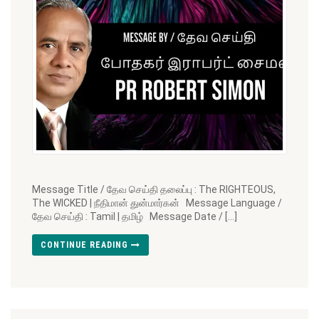
Message Title / தேவ செய்தி தலைப்பு : The RIGHTEOUS,
The WICKED | நீதிமான் துன்மார்கன் Message Language /
தேவ செய்தி : Tamil | தமிழ் Message Date / […]
CONTINUE READING