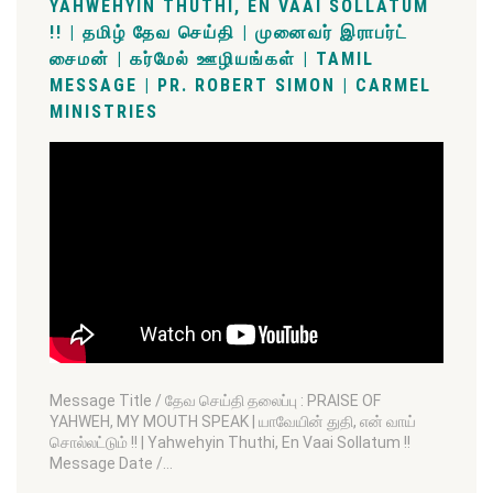
YAHWEHYIN THUTHI, EN VAAI SOLLATUM
!! | தமிழ் தேவ செய்தி | முனைவர் இராபர்ட்
சைமன் | கர்மேல் ஊழியங்கள் | TAMIL
MESSAGE | PR. ROBERT SIMON | CARMEL
MINISTRIES
Message Title / தேவ செய்தி தலைப்பு : PRAISE OF
YAHWEH, MY MOUTH SPEAK | யாவேயின் துதி, என் வாய்
சொல்லட்டும் !! | Yahwehyin Thuthi, En Vaai Sollatum !!
Message Date /…