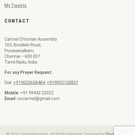
My Tweets
CONTACT
Carmel Christian Assembly
103, Brickkiln Road,
Purasawalkam,
Chennai – 600 007
Tamil Nadu, India.
For any Prayer Request:
Dial :
+919025658484
,
+919092120821
Mobile:
+91 99442 22022
Email:
vocarmel@gmail.com
© 2026 Carmel Ministries. All Rights Reserved. Designed by
ChurchBell.net