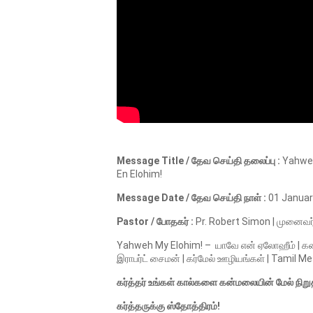
Message Title / தேவ செய்தி தலைப்பு :
Yahweh
En Elohim!
Message Date / தேவ செய்தி நாள் :
01 Januar
Pastor / போதகர் :
Pr. Robert Simon | முனைவர்
Yahweh My Elohim! – யாவே என் ஏலோஹீம் | கன்ம
இராபர்ட் சைமன் | கர்மேல் ஊழியங்கள் | Tamil M
கர்த்தர் உங்கள் கால்களை கன்மலையின் மேல் நிறுத
கர்த்தருக்கு ஸ்தோத்திரம்!