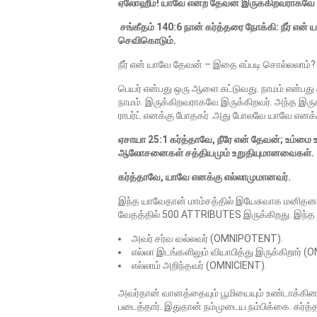
ஏலோஹீம்! யாவே என்ற தேவன் இருக்கிறவராகவே இ
சங்கீதம் 140:6 நான் கர்த்தரை நோக்கி: நீர் என்
செவிகொடும்.
நீர் என் யாவே தேவன் – இதை எப்படி சொல்லலாம்?
பெயர் என்பது ஒரு ஆளை சுட்டுவது. நாமம் என
நாமம். இருக்கிறவராகவே இருக்கிறவர். அந்த இ
ராபர்ட் எனக்கு போதகர் .அது போலவே யாவே என
ஏசாயா 25:1 கர்த்தாவே, நீரே என் தேவன்; உம்மை 
ஆலோசனைகள் சத்தியமும் உறுதியுமானவைகள்.
கர்த்தாவே, யாவே எனக்கு எல்லாமுமானவர்.
இந்த யாவேதான் மாம்சத்தில் இயேசுவாக மனிதனாக வ
வேதத்தில் 500 ATTRIBUTES இருக்கிறது. இந்த 
அவர் சர்வ வல்லவர் (OMNIPOTENT).
எல்லா இடங்களிலும் வியாபித்து இருக்கிறார் 
எல்லாம் அறிந்தவர் (OMNICIENT).
அவர்தான் வானத்தையும் பூமியையும் உண்டாக்கினார
படைத்தார். இதுதான் நம்முடைய நம்பிக்கை. கர்த