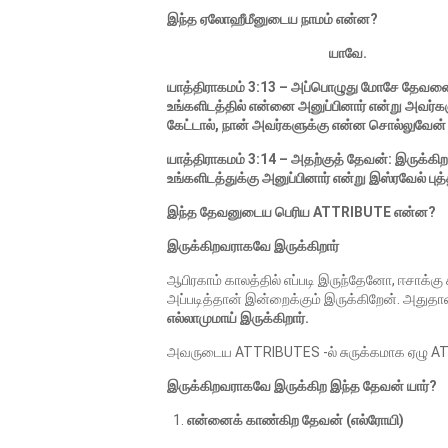
இந்த ஏலோஹீமீனுடைய நாமம் என்ன?
யாவே.
யாத்திராகமம் 3:13 – அப்பொழுது மோசே தேவனை ந
உங்களிடத்தில் என்னை அனுப்பினார் என்று அவர்
கேட்டால், நான் அவர்களுக்கு என்ன சொல்லுவேன்
யாத்திராகமம் 3:14 – அதற்குத் தேவன்: இருக்க
உங்களிடத்துக்கு அனுப்பினார் என்று இஸ்ரவேல் ப
இந்த தேவனுடைய பெரிய ATTRIBUTE என்ன?
இருக்கிறவராகவே இருக்கிறார்
ஆபிரகாம் காலத்தில் எப்படி இருந்தேனோ, ஈசாக்கு 
அப்படித்தான் இன்றைக்கும் இருக்கிறேன். அதுதான்
எல்லாமுமாய் இருக்கிறார்.
அவருடைய ATTRIBUTES -ல் சுருக்கமாக ஏழு ATTR
இருக்கிறவராகவே
இருக்கிற
இந்த தேவன் யார்?
என்னைக் காண்கிற தேவன் (எல்ரோயி)