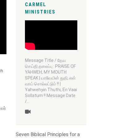
CARMEL
MINISTRIES
Message Title / தேவ
செய்தி தலைப்பு : PRAISE OF
eh
YAHWEH, MY MOUTH
SPEAK | யாவேயின் துதி, என்
வாய் சொல்லட்டும் !! |
Yahwehyin Thuthi, En Vaai
Sollatum !! Message Date
/…
வர்
Seven Biblical Principles for a