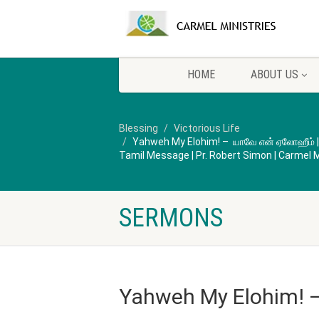
HOME
ABOUT US
Blessing
Victorious Life
Yahweh My Elohim! – யாவே என் ஏலோஹீம் | கன
Tamil Message | Pr. Robert Simon | Carmel M
SERMONS
Yahweh My Elohim! 