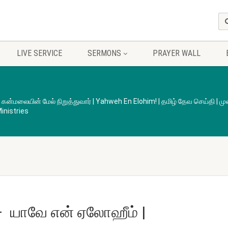
LIVE SERVICE
SERMONS
PRAYER WALL
்மலையின் மேல் நிறுத்துவார் | Yahweh En Elohim! | தமிழ் தேவ செய்தி | முன
inistries
– யாவே என் ஏலோஹீம் |