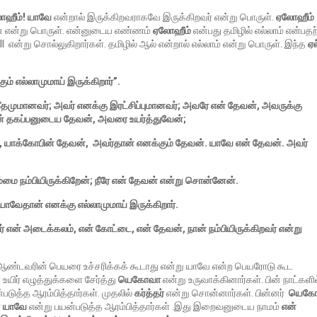
ோஹீம்! யாவே
என்றால் இருக்கிறவராகவே இருக்கிறவர் என்று பொருள்.
ஏலோஹீம்
வன் என்று பொருள். என்னுடைய எண்ணம்
ஏலோஹீம்
என்பது தமிழில் எல்லாம் என்பதற
ll என்று சொல்லுகிறார்கள். தமிழில் ஆல் என்றால் எல்லாம் என்று பொருள். இந்த
ஏல
ும் எல்லாமுமாய் இருக்கிறார்”.
 கீதமுமானவர்; அவர் எனக்கு இரட்சிப்புமானவர்; அவரே என் தேவன், அவருக்கு
 தகப்பனுடைய தேவன், அவரை உயர்த்துவேன்;
்கோபின் தேவன், அவர்தான் எனக்கும் தேவன். யாவே என்
தேவன். அவர்
ம்மை
நம்பியிருக்கிறேன்
;
நீரே
என்
தேவன்
என்று
சொன்னேன்
.
யாவேதான் எனக்கு
எல்லாமுமாய்
இருக்கிறார்.
ர்
என்
அடைக்கலம்
,
என்
கோட்டை
,
என்
தேவன்
,
நான்
நம்பியிருக்கிறவர்
என்று
கு ஆண்டவரின் பெயரை உச்சரிக்கக் கூடாது என்று யாவே என்ற பெயரோடு கூட
யிர் எழுத்துக்களை சேர்த்து
யெகோவா
என்று உருவாக்கினார்கள். பின் நாட்களி
டுத்த ஆரம்பித்தார்கள். முதலில்
கர்த்தர்
என்று சொன்னார்கள். பின்னர்
யெகோ
்
யாவே
என்று பயன்படுத்த ஆரம்பித்தார்கள் .இது இறைவனுடைய நாமம்
என்