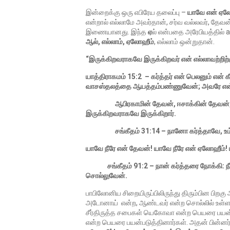
இன்றைக்கு ஒரு எபிரேய தலைப்பு –
யாவே என் ஏல
என்றால் எல்லாமே அவர்தான், சர்வ வல்லவர், தே
இணையானது. இந்த
ஏ
ல் என்பதை அரேபியத்தில் a
ஆல், எல்லாம், ஏலோஹீம்
, எல்லாம் ஒன்றுதான்.
“இருக்கிறவராகவே இருக்கிறவர் என் எல்லாவற்றிற்க
யாத்திராகமம்
15:2 – கர்த்தர் என் பெலனும் என்
வாசஸ்தலத்தை ஆயத்தம்பண்ணுவேன்; அவரே என்
ஆபிரகாமின் தேவன், ஈசாக்கின் தேவன், யாக
இருக்கிறவராகவே இருக்கிறார்.
சங்கீதம்
31:
14
–
நானோ
கர்த்தாவே
,
உ
யாவே நீரே
என்
தேவன்!
யாவே நீரே
என்
ஏலோஹீம்! 
சங்கீதம்
91:
2
–
நான்
கர்த்தரை
நோக்கி
:
நீ
சொல்லுவேன்
.
பாபிலோனிய சிறையிருப்பிலிருந்து திரும்பின பிற
அடோனாய் என்ற, ஆண்டவர் என்ற சொல்லில் உள்ள உ
சீர்திருத்த சபைகள் யெகோவா என்ற பெயரை பயன்ப
என்ற பெயரை பயன்படுத்தினார்கள். அதன் பின்னர