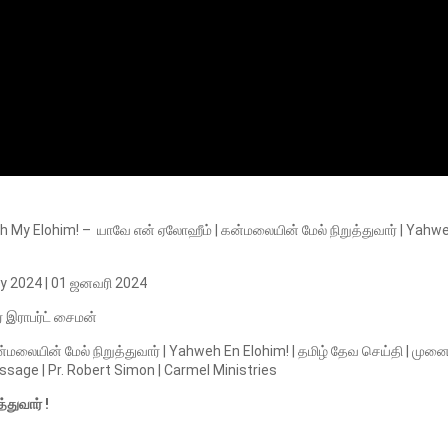
 My Elohim! – யாவே என் ஏலோஹீம் | கன்மலையின் மேல் நிறுத்துவார் | Yahw
y 2024 | 01
ஜனவரி
2024
 இராபர்ட் சைமன்
லையின் மேல் நிறுத்துவார் | Yahweh En Elohim! | தமிழ் தேவ செய்தி | முனை
essage | Pr. Robert Simon | Carmel Ministries
்துவார் !