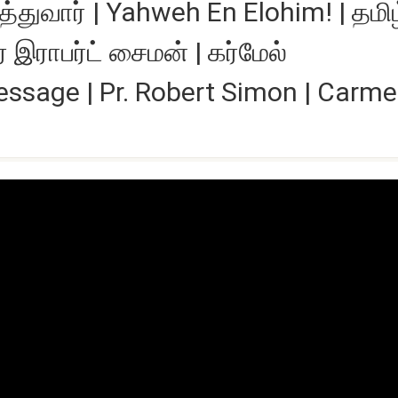
்துவார் | Yahweh En Elohim! | தமிழ
 இராபர்ட் சைமன் | கர்மேல்
ssage | Pr. Robert Simon | Carme