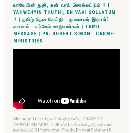
யாவேயின் துதி, என் வாய் சொல்லட்டும் !! |
YAHWEHYIN THUTHI, EN VAAI SOLLATUM
!! | தமிழ் தேவ செய்தி | முனைவர் இராபர்ட்
சைமன் | கர்மேல் ஊழியங்கள் | TAMIL
MESSAGE | PR. ROBERT SIMON | CARMEL
MINISTRIES
Message Title / தேவ செய்தி தலைப்பு : PRAISE OF
YAHWEH, MY MOUTH SPEAK | யாவேயின் துதி, என் வாய்
சொல்லட்டும் !! | Yahwehyin Thuthi, En Vaai Sollatum !!