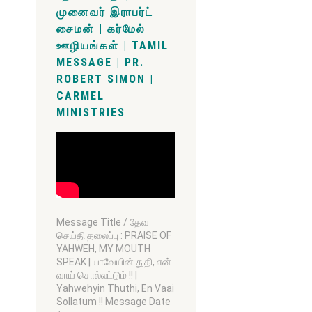
முனைவர் இராபர்ட்
சைமன் | கர்மேல்
ஊழியங்கள் | TAMIL
MESSAGE | PR.
ROBERT SIMON |
CARMEL
MINISTRIES
Message Title / தேவ
செய்தி தலைப்பு : PRAISE OF
YAHWEH, MY MOUTH
SPEAK | யாவேயின் துதி, என்
வாய் சொல்லட்டும் !! |
Yahwehyin Thuthi, En Vaai
Sollatum !! Message Date