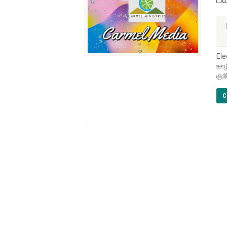
Ele
ஊழி
குற
C