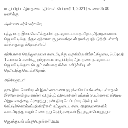
மாதப்பிறப்பு ஆராதனை | திங்கள், பெப்ரவரி 1, 2021 | காலை 05:00
மணிக்கு
அன்பான கர்மேலர்களே,
பத்து மாத இடைவெளிக்கு பின்பு நம்முடைய மாதப்பிறப்பு ஆராதனையை
ஜெபவீட்டில் நடத்துவதற்கான சூழலை தேவன் நமக்கு ஏற்படுத்தியுள்ளார்.
கர்த்தருக்கு ஸ்தோத்திரம்!
தற்போதை நெறிமுறைளை கடைபிடித்து வருகின்ற திங்கட்கிழமை, பெப்ரவரி
1 காலை 5 மணிக்கு நம்முடைய மாதப்பிறப்பு ஆராதனை நம்முடைய
ஜெபவீட்டில் நடைபெறும் என்பதை மிக்க மகிழ்ச்சியுடன்
தெரிவித்துகொள்கிறோம்.
அல்லேலூயா!
மூக இடைவெளியுடன் இருக்கைகளை ஒழுங்கசெய்யவேண்டியுள்ளதால்
இதிலே கலந்துகொள்ள விரும்பும் விசுவாசிகள் உங்கள் பெயர்களை கர்மேல
அலுவலகத்தை அழைத்து முன்பதிவு செய்யும்படி அன்புடன்
கேட்டுக்கொள்ளப்படுகிறீர்கள். நம்முடைய சபை ஆராதனைகளில்
கடைபிடித்து வரும் அனைத்து நெறிமுறைகள் இதற்கும் பொருந்தும்.
ஜெபத்துடன் பங்குபெறுங்கள்!🙏🙏