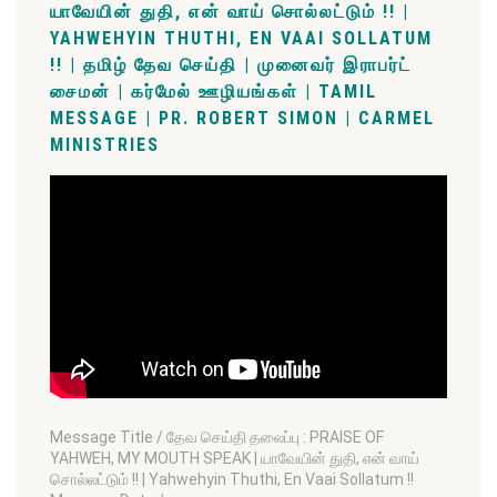
யாவேயின் துதி, என் வாய் சொல்லட்டும் !! |
YAHWEHYIN THUTHI, EN VAAI SOLLATUM
!! | தமிழ் தேவ செய்தி | முனைவர் இராபர்ட்
சைமன் | கர்மேல் ஊழியங்கள் | TAMIL
MESSAGE | PR. ROBERT SIMON | CARMEL
MINISTRIES
Message Title / தேவ செய்தி தலைப்பு : PRAISE OF
YAHWEH, MY MOUTH SPEAK | யாவேயின் துதி, என் வாய்
சொல்லட்டும் !! | Yahwehyin Thuthi, En Vaai Sollatum !!