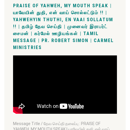
PRAISE OF YAHWEH, MY MOUTH SPEAK |
யாவேயின் துதி, என் வாய் சொல்லட்டும் !! |
YAHWEHYIN THUTHI, EN VAAI SOLLATUM
!! | தமிழ் தேவ செய்தி | முனைவர் இராபர்ட்
சைமன் | கர்மேல் ஊழியங்கள் | TAMIL
MESSAGE | PR. ROBERT SIMON | CARMEL
MINISTRIES
Message Title / தேவ செய்தி தலைப்பு : PRAISE OF
YAHWEH, MY MOUTH SPEAK | யாவேயின் துதி, என் வாய்