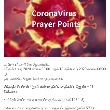
கர்மேல் 24 மணி நேர ஜெபசங்கிலி
17 அக்டோபர் 2020 காலை 08:00 முதல் 18 அக்டோபர் 2020 காலை 08:00
முடிய
ஒரு மணி நேர ஜெபத்திற்காக ஒரு உருவரை.
ஸ்தோத்தரியுங்கள் ! (துதி, ஸ்தோத்திரம், சுத்திகரிப்பு ஜெபம்) – 15
நிமிடங்கள்
• கர்த்தர் செய்த சகல உபகாரங்களுக்காக! (சங்கீ 103:1-3)
• செட்டையின் மறைவினில் நம்மை பாதுகாப்பதற்காக! (சங்கீ 57:1)