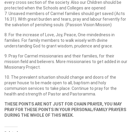
every cross section of the society. Also our Children should be
protected when the Schools and Colleges are opened
7. Unsaved members of Carmel families should get saved (Acts
16:31). With great burden and tears, pray and labour fervently for
the salvation of perishing souls. (Passion Vision Mission)
8. For the increase of Love, Joy, Peace, One-mindedness in
families. For family members to walk wisely with divine
understanding God to grant wisdom, prudence and grace.
9. Pray for Carmel missionaries and their families, for their
mission field and believers. More missionaries to get added in our
Missionary Project.
10. The prevalent situation should change and doors of the
prayer house to be made open to all, baptism and holy
communion services to take place. Continue to pray for the
health and strength of Pastor and Pastoramma.
THESE POINTS ARE NOT JUST FOR CHAIN PRAYER, YOU MAY
PRAY FOR THESE POINTS IN YOUR PERSONAL/FAMILY PRAYERS
DURING THE WHOLE OF THIS WEEK.