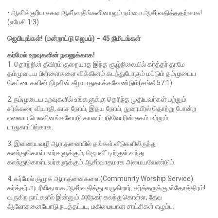
• ஆவிக்குரிய சகல ஆசீர்வதிங்களினாலும் நம்மை ஆசீர்வதித்ததற்காக!
(எபேசி 1:3)
ஜெபியுங்கள்! (மன்றாட்டு ஜெபம்) – 45 நிமிடங்கள்
கர்மேல் உறவுகளின் நலனுக்காக!
1. தொற்றின் தீவிரம் குறையாத இந்த சூழ்நிலையில் கர்த்தர் தாமே
தம்முடைய பிள்ளைகளை விக்கினம் கடந்துபோகும் மட்டும் தம்முடைய
செட்டைகளின் நிழலின் கீழ பாதுகாக்கவேண்டும்(சங்கீ 57:1).
2. நம்முடைய உறவுகளில் உங்களுக்கு தெரிந்த முதியவர்கள் மற்றும்
சர்க்கரை வியாதி, காச நோய், இதய நோய், நுரையீரல் தொற்று போன்ற
ஏனைய பெலவினங்களோடு காணப்படுவோரின் சுகம் மற்றும்
பாதுகாப்பிற்காக.
3. இணையவழி ஆராதனையில் தங்கள் வீடுகளிலிருந்து
கலந்துகொள்பவர்களுக்கும், ஜெபவீட்டிற்குள் வந்து
கலந்துகொள்பவர்களுக்கும் ஆசீர்வாதமாக அமையவேண்டும்.
4. கர்மேல் குமுக ஆராதனைகளை(Community Worship Service)
கர்த்தர் அபரீவிதமாக ஆசீர்வதித்து வருகிறார். கர்த்தருக்கு ஸ்தோத்திரம்!
வருகிற நாட்களீல் இன்னும் அநேகர் கலந்துகொள்ள, தேவ
ஆலோசனையோடு நடத்தப்பட, மகிமையான சாட்சிகள் எழும்ப.