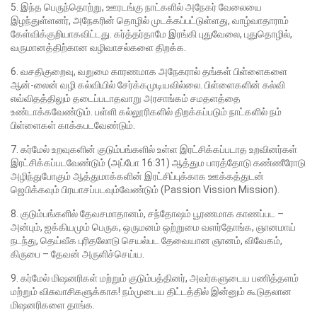
5. இந்த பெருந்தொற்று, ஊரடங்கு நாட்களில் அநேகர் வேலையை
இழந்துள்ளனர், அநேகரின் தொழில் முடக்கப்பட்டுள்ளது, வாழ்வாதாராம்
கேள்விக்குறியாகவிட்டது. கர்த்தர்தாமே இரங்கி புதுவேலை, புதுதொழில்,
வருமானத்திற்கான வழிவாசல்களை திறக்க.
6. வசதிகுறைவு, வறுமை காரணமாக அநேகரால் தங்கள் பிள்ளைகளை
ஆன்-லைன் வழி கல்வியில் சேர்க்கமுடியவில்லை. பிள்ளைகளின் கல்வி
எவ்விதத்திலும் தடைப்படாதவாறு அரசாங்கம் சமதளத்தை
உண்டாக்கவேண்டும். பள்ளி கல்லூரிகளில் திறக்கப்படும் நாட்களில் நம்
பிள்ளைகள் காக்கபடவேண்டும்.
7. கர்மேல் உறவுகளின் குடும்பங்களில் உள்ள இரட்சிக்கப்படாத உறவினர்கள்
இரட்சிக்கப்படவேண்டும் (அப்போ 16:31) ஆத்தும பாரத்தோடு கண்ணீரோடு
அழிந்துபோகும் ஆத்துமாக்களின் இரட்சிப்புக்காக ஊக்கத்துடன்
ஜெபிக்கவும் பிரயாசப்படவும்வேண்டும் (Passion Vission Mission).
8. குடும்பங்களில் தேவசமாதானம், சந்தோஷம் பூரணமாக காணப்பட –
அன்பும், ஐக்கியமும் பெருக, ஒருமனம் ஒற்றுமை வளர்தோங்க, ஞானமாய்
நடந்து, தெய்வீக புரிதலோடு செயல்பட தேவையான ஞானம், விவேகம்,
கிருபை – தேவன் அருளிச்செய்ய.
9. கர்மேல் மிஷனரிகள் மற்றும் குடும்பத்தினர், அவர்களுடைய பணித்தளம்
மற்றும் விசுவாசிகளுக்காக! நம்முடைய திட்டத்தில் இன்னும் கூடுதலான
மிஷனரிகளை தாங்க.