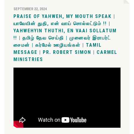
SEPTEMBER 22, 2024
PRAISE OF YAHWEH, MY MOUTH SPEAK |
யாவேயின் துதி, என் வாய் சொல்லட்டும் !! |
YAHWEHYIN THUTHI, EN VAAI SOLLATUM
!! | தமிழ் தேவ செய்தி | முனைவர் இராபர்ட்
சைமன் | கர்மேல் ஊழியங்கள் | TAMIL
MESSAGE | PR. ROBERT SIMON | CARMEL
MINISTRIES