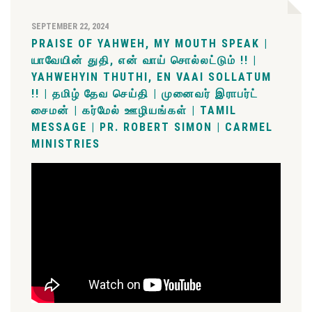
SEPTEMBER 22, 2024
PRAISE OF YAHWEH, MY MOUTH SPEAK |
யாவேயின் துதி, என் வாய் சொல்லட்டும் !! |
YAHWEHYIN THUTHI, EN VAAI SOLLATUM
!! | தமிழ் தேவ செய்தி | முனைவர் இராபர்ட்
சைமன் | கர்மேல் ஊழியங்கள் | TAMIL
MESSAGE | PR. ROBERT SIMON | CARMEL
MINISTRIES