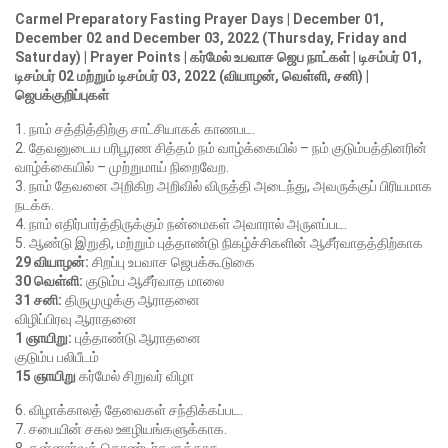
Carmel Preparatory Fasting Prayer Days | December 01,
December 02 and December 03, 2022 (Thursday, Friday and
Saturday) | Prayer Points | கர்மேல் உபவாச ஜெப நாட்கள் | டிசம்பர் 01,
டிசம்பர் 02 மற்றும் டிசம்பர் 03, 2022 (வியாழன், வெள்ளி, சனி) |
ஜெபக்குறிப்புகள்
1. நாம் சத்தித்திற்கு சாட்சியாகக் காணபட.
2. தேவனுடைய பரிபூரண சித்தம் நம் வாழ்க்கையில் – நம் குடும்பத்தினரின்
வாழ்க்கையில் – முற்றுமாய் நிறைவேற.
3. நாம் தேவனை அறிகிற அறிவில் விருத்தி அடைந்து, அவருக்குப் பிரியமாக
நடக்க.
4. நாம் எதிர்பார்த்திருக்கும் நன்மைகள் அவாரால் அருளப்பட.
5. ஆண்டு இறுதி, மற்றும் புத்தாண்டு நிகழ்ச்சிகளின் ஆசீர்வாதத்திற்காக
29 வியாழன்:
சிறப்பு உபவாச ஜெபக்கூடுகை
30 வெள்ளி:
குடும்ப ஆசீர்வாத மாலை
31 சனி:
திருமுழுக்கு ஆராதனை
விழிப்பிரவு ஆராதனை
1 ஞாயிறு:
புத்தாண்டு ஆராதனை
குடும்ப பலிபீடம்
15 ஞாயிறு
கர்மேல் சிறுவர் விழா
6. விழாக்காலத் தேவைகள் சந்திக்கப்பட.
7. சபையின் சகல ஊழியங்களுக்காக.
8. தன்னார்வத் தொண்டர்களுக்காக.