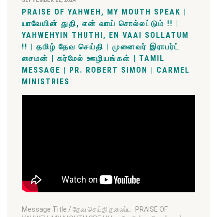
SEPTEMBER 22, 2024
PRAISE OF YAHWEH, MY MOUTH SPEAK |
யாவேயின் துதி, என் வாய் சொல்லட்டும் !! |
YAHWEHYIN THUTHI, EN VAAI SOLLATUM
!! | தமிழ் தேவ செய்தி | முனைவர் இராபர்ட்
சைமன் | கர்மேல் ஊழியங்கள் | TAMIL
MESSAGE | PR. ROBERT SIMON | CARMEL
MINISTRIES
Message Title / தேவ செய்தி தலைப்பு : PRAISE OF