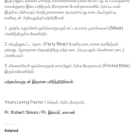
இருப்பினும், தங்கள் சொந்த வாகனங்களில் (கார்/பைக்/ஆட்டோ) வருவோர்
காவல்துறை இடைமறித்தல், சோதனை போன்றவைகளில் அகப்படாமல்
இருக்க, பின்வரும் நெறிமுறைகளை தயவுசெய்து கடைபிடிக்கும்படி
கனிவுடன் அறிவுறுத்தப்படுகிறீர்கள்.
1. குடும்ப உறுப்பினர் ஒவ்வொருவரும் கட்டாயமாக முகக்கவசம்(Mask)
அணிந்திருக்க வேண்டும்.
2. விருந்துகூட்ட ஆடை (Party Wear) போன்ற உடைகளை தவிர்த்தல்
நல்லது. ஆராதனை ஸ்தலத்திற்கு ஏற்ற உடை (கூடியதும், வெள்ளை உடை)
அணியவும்.
3. விசுவாசிகள் ஒவ்வொருவர் கையிலும் அச்சு வேதாகமம் (Printed Bible)
இருக்கவேண்டும்.
மற்றவர்களுடன் இதனை பகிர்ந்திடுங்கள்.
Yours Loving Pastor / உங்கள் அன்பு போதகர்,
Pr. Robert Simon / Pr. இராபர்ட் சைமன்
Related