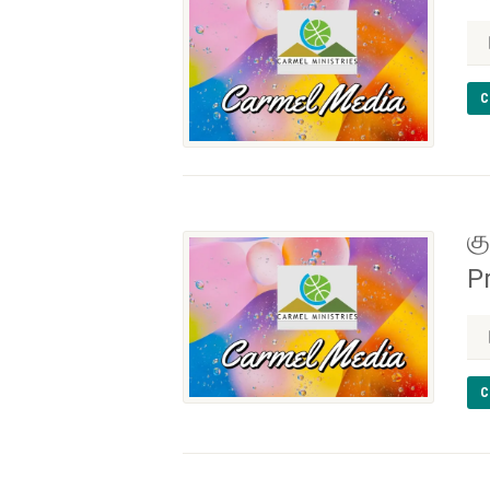
C
க
P
C