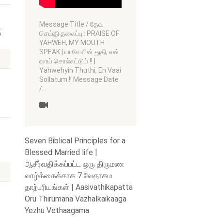
Message Title / தேவ
5
செய்தி தலைப்பு : PRAISE OF
YAHWEH, MY MOUTH
SPEAK | யாவேயின் துதி, என்
வாய் சொல்லட்டும் !! |
Yahwehyin Thuthi, En Vaai
Sollatum !! Message Date
/…
Seven Biblical Principles for a
Blessed Married life |
ஆசீர்வதிக்கப்பட்ட ஒரு திருமண
வாழ்க்கைக்காக 7 வேதாகம
தாற்பரியங்கள் | Aasivathikapatta
Oru Thirumana Vazhalkaikaaga
Yezhu Vethaagama