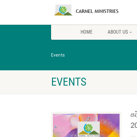
HOME
ABOUT US
Events
EVENTS
கர
2