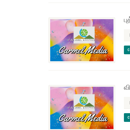
ப
C
வ
C