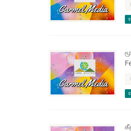
C
ம
F
C
க