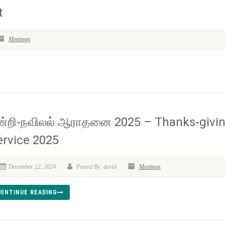
t
Meetings
ன்றி-நவிலல் ஆராதனை 2025 – Thanks-givi
ervice 2025
December 22, 2024
Posted By: david
Meetings
ONTINUE READING