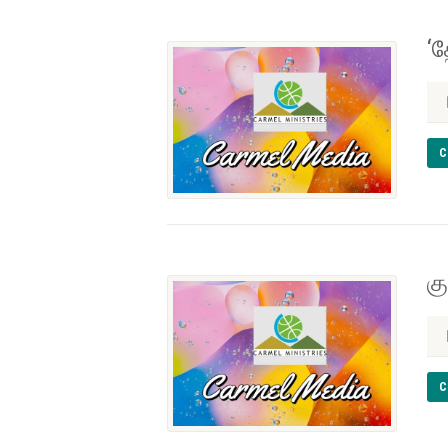
‘த
C
கு
C