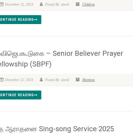
December 22, 2024
Posted By: david
Children
ONTINUE READING
ூவிஜெபகூடுகை – Senior Believer Prayer
ellowship (SBPF)
December 22, 2024
Posted By: david
Meetings
ONTINUE READING
ீத ஆராதனை Sing-song Service 2025