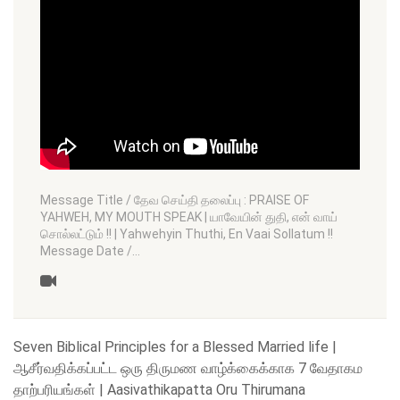
Message Title / தேவ செய்தி தலைப்பு : PRAISE OF
YAHWEH, MY MOUTH SPEAK | யாவேயின் துதி, என் வாய்
சொல்லட்டும் !! | Yahwehyin Thuthi, En Vaai Sollatum !!
Message Date /…
Seven Biblical Principles for a Blessed Married life |
ஆசீர்வதிக்கப்பட்ட ஒரு திருமண வாழ்க்கைக்காக 7 வேதாகம
தாற்பரியங்கள் | Aasivathikapatta Oru Thirumana