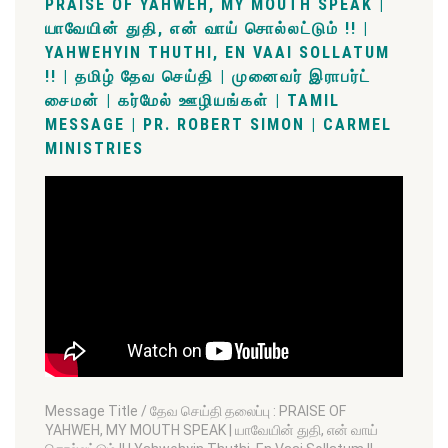
PRAISE OF YAHWEH, MY MOUTH SPEAK |
யாவேயின் துதி, என் வாய் சொல்லட்டும் !! |
YAHWEHYIN THUTHI, EN VAAI SOLLATUM
!! | தமிழ் தேவ செய்தி | முனைவர் இராபர்ட்
சைமன் | கர்மேல் ஊழியங்கள் | TAMIL
MESSAGE | PR. ROBERT SIMON | CARMEL
MINISTRIES
Message Title / தேவ செய்தி தலைப்பு : PRAISE OF
YAHWEH, MY MOUTH SPEAK | யாவேயின் துதி, என் வாய்