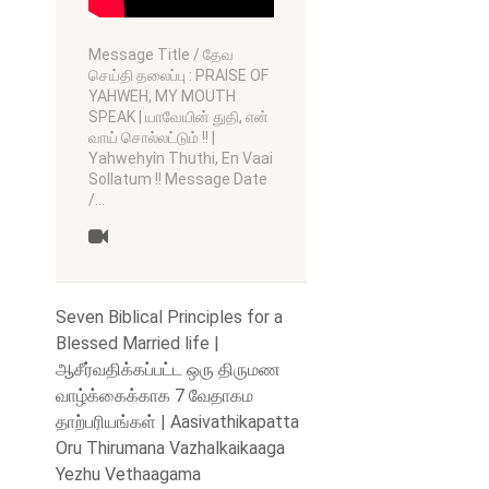
Message Title / தேவ
செய்தி தலைப்பு : PRAISE OF
YAHWEH, MY MOUTH
SPEAK | யாவேயின் துதி, என்
வாய் சொல்லட்டும் !! |
Yahwehyin Thuthi, En Vaai
Sollatum !! Message Date
/…
Seven Biblical Principles for a
Blessed Married life |
ஆசீர்வதிக்கப்பட்ட ஒரு திருமண
வாழ்க்கைக்காக 7 வேதாகம
தாற்பரியங்கள் | Aasivathikapatta
Oru Thirumana Vazhalkaikaaga
Yezhu Vethaagama