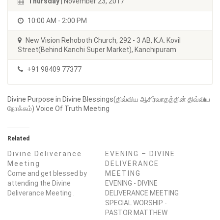
Thursday
| November 23, 2017
10:00 AM - 2:00 PM
New Vision Rehoboth Church, 292 - 3 AB, K.A. Kovil
Street(Behind Kanchi Super Market), Kanchipuram
+91 98409 77377
Divine Purpose in Divine Blessings(திவ்விய ஆசிர்வாதத்தின் திவ்விய
நோக்கம்) Voice Of Truth Meeting
Related
Divine Deliverance
EVENING – DIVINE
Meeting
DELIVERANCE
Come and get blessed by
MEETING
attending the Divine
EVENING - DIVINE
Deliverance Meeting .
DELIVERANCE MEETING
SPECIAL WORSHIP -
PASTOR MATTHEW