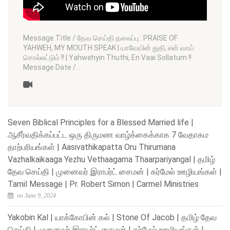
Message Title / தேவ செய்தி தலைப்பு : PRAISE OF
YAHWEH, MY MOUTH SPEAK | யாவேயின் துதி, என் வாய்
சொல்லட்டும் !! | Yahwehyin Thuthi, En Vaai Sollatum !!
Message Date /…
Seven Biblical Principles for a Blessed Married life |
ஆசீர்வதிக்கப்பட்ட ஒரு திருமண வாழ்க்கைக்காக 7 வேதாகம
தாற்பரியங்கள் | Aasivathikapatta Oru Thirumana
Vazhalkaikaaga Yezhu Vethaagama Thaarpariyangal | தமிழ்
தேவ செய்தி | முனைவர் இராபர்ட் சைமன் | கர்மேல் ஊழியங்கள் |
Tamil Message | Pr. Robert Simon | Carmel Ministries
on June 9, 2024
Yakobin Kal | யாக்கோபின் கல் | Stone Of Jacob | தமிழ் தேவ
செய்தி | முனைவர் இராபர்ட் சைமன் | கர்மேல் ஊழியங்கள் |