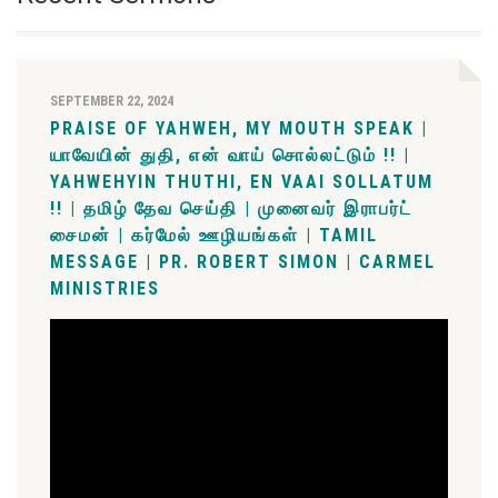
SEPTEMBER 22, 2024
PRAISE OF YAHWEH, MY MOUTH SPEAK |
யாவேயின் துதி, என் வாய் சொல்லட்டும் !! |
YAHWEHYIN THUTHI, EN VAAI SOLLATUM
!! | தமிழ் தேவ செய்தி | முனைவர் இராபர்ட்
சைமன் | கர்மேல் ஊழியங்கள் | TAMIL
MESSAGE | PR. ROBERT SIMON | CARMEL
MINISTRIES